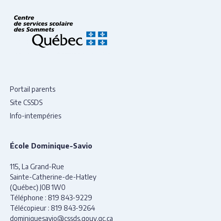
Portail parents
Site CSSDS
Info-intempéries
École Dominique-Savio
115, La Grand-Rue
Sainte-Catherine-de-Hatley
(Québec) J0B 1W0
Téléphone :
819 843-9229
Télécopieur :
819 843-9264
dominiquesavio@cssds.gouv.qc.ca